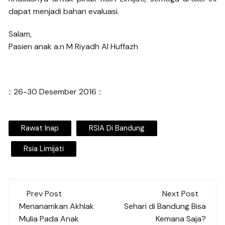
dapat menjadi bahan evaluasi.
Salam,
Pasien anak a.n M Riyadh Al Huffazh
:: 26-30 Desember 2016 ::
Rawat Inap
RSIA Di Bandung
Rsia Limijati
Post
Prev Post
Next Post
navigation
Menanamkan Akhlak
Sehari di Bandung Bisa
Mulia Pada Anak
Kemana Saja?