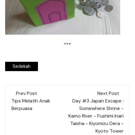
***
Sedekah
Post
Prev Post
Next Post
navigation
Tips Melatih Anak
Day #3 Japan Escape :
Berpuasa
Somewhere Shrine -
Kamo River - Fushimi Inari
Taisha - Kiyomizu Dera -
Kyoto Tower