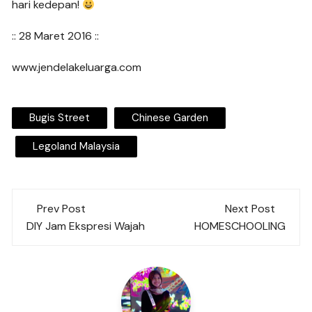
hari kedepan!
:: 28 Maret 2016 ::
www.jendelakeluarga.com
Bugis Street
Chinese Garden
Legoland Malaysia
Post
Prev Post
Next Post
navigation
DIY Jam Ekspresi Wajah
HOMESCHOOLING