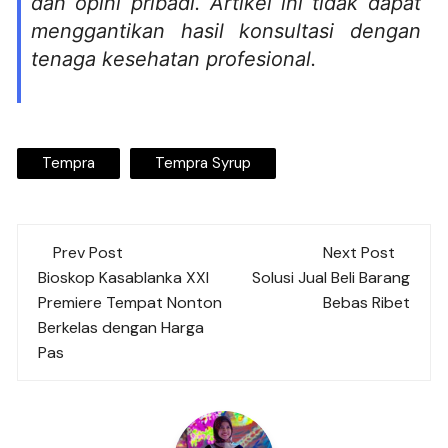
dan opini pribadi. Artikel ini tidak dapat
menggantikan hasil konsultasi dengan
tenaga kesehatan profesional.
Tempra
Tempra Syrup
Post
Prev Post
Next Post
navigation
Bioskop Kasablanka XXI
Solusi Jual Beli Barang
Premiere Tempat Nonton
Bebas Ribet
Berkelas dengan Harga
Pas